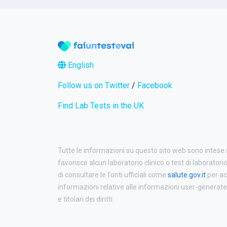
English
Follow us on Twitter
/
Facebook
Find Lab Tests in the UK
Tutte le informazioni su questo sito web sono intese
favorisce alcun laboratorio clinico o test di laboratori
di consultare le fonti ufficiali come
salute.gov.it
per ac
informazioni relative alle informazioni user-generated p
e titolari dei diritti.