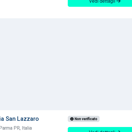
Vedi dettagli
ia San Lazzaro
Non verificato
arma PR, Italia