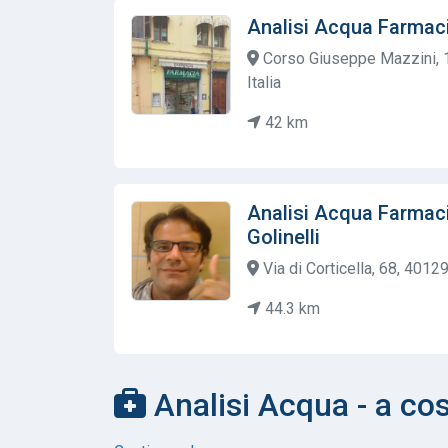
Analisi Acqua Farmaci
Corso Giuseppe Mazzini, 1
Italia
42 km
Analisi Acqua Farmacia
Golinelli
Via di Corticella, 68, 40129
44.3 km
Analisi Acqua - a co