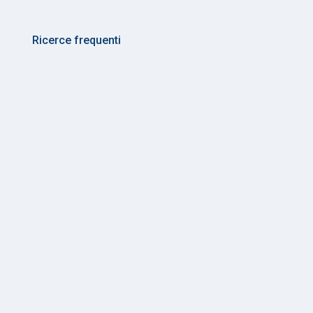
Ricerce frequenti