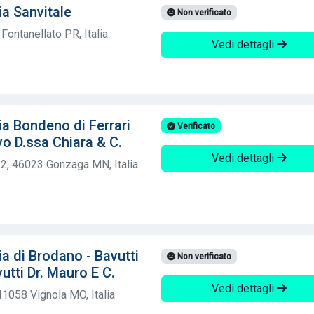
a Sanvitale
Non verificato
Fontanellato PR, Italia
Vedi dettagli
a Bondeno di Ferrari
Verificato
vo D.ssa Chiara & C.
Vedi dettagli
 2, 46023 Gonzaga MN, Italia
a di Brodano - Bavutti
Non verificato
utti Dr. Mauro E C.
Vedi dettagli
41058 Vignola MO, Italia