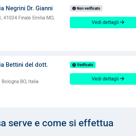
a Negrini Dr. Gianni
Non verificato
, 41034 Finale Emilia MO,
Vedi dettagli
 Bettini del dott.
Verificato
Vedi dettagli
 Bologna BO, Italia
sa serve e come si effettua