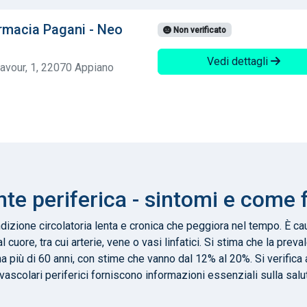
rmacia Pagani - Neo
Non verificato
Vedi dettagli
avour, 1, 22070 Appiano
te periferica - sintomi e come f
ndizione circolatoria lenta e cronica che peggiora nel tempo. È c
 cuore, tra cui arterie, vene o vasi linfatici. Si stima che la preva
ha più di 60 anni, con stime che vanno dal 12% al 20%. Si verifica
vascolari periferici forniscono informazioni essenziali sulla salu