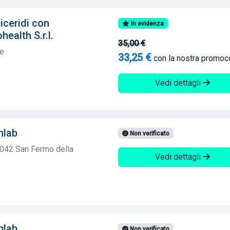
liceridi con
In evidenza
ealth S.r.l.
35,00 €
te
33,25 €
con la nostra promo
Vedi dettagli
nlab
Non verificato
2042 San Fermo della
Vedi dettagli
nlab
Non verificato