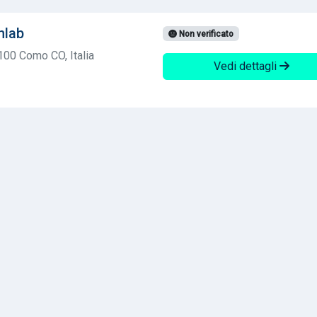
nlab
Non verificato
100 Como CO, Italia
Vedi dettagli