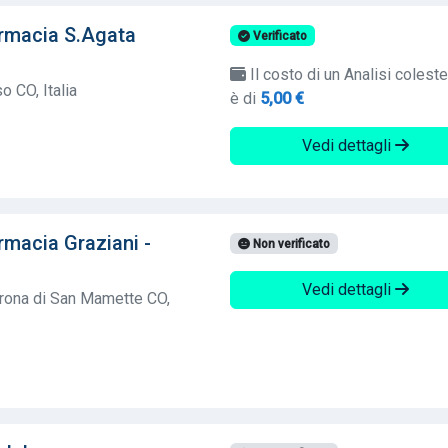
armacia S.Agata
Verificato
Il costo di un Analisi colest
 CO, Italia
è di
5,00 €
Vedi dettagli
rmacia Graziani -
Non verificato
Vedi dettagli
trona di San Mamette CO,