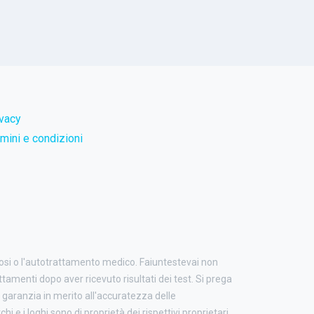
ivacy
mini e condizioni
nosi o l'autotrattamento medico. Faiuntestevai non
attamenti dopo aver ricevuto risultati dei test. Si prega
garanzia in merito all'accuratezza delle
i e i loghi sono di proprietà dei rispettivi proprietari