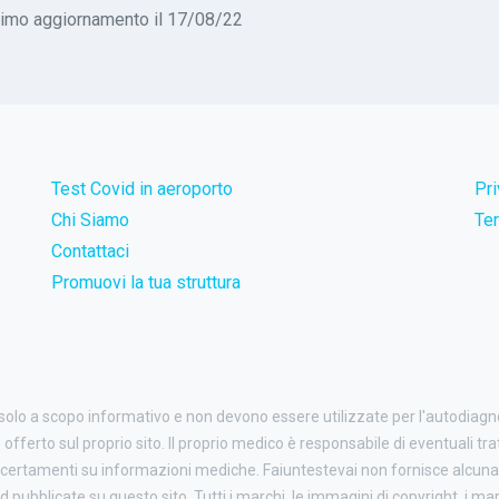
timo aggiornamento il 17/08/22
Test Covid in aeroporto
Pr
Chi Siamo
Ter
Contattaci
Promuovi la tua struttura
 solo a scopo informativo e non devono essere utilizzate per l'autodiag
o offerto sul proprio sito. Il proprio medico è responsabile di eventuali tr
certamenti su informazioni mediche. Faiuntestevai non fornisce alcuna 
ubblicate su questo sito. Tutti i marchi, le immagini di copyright, i march