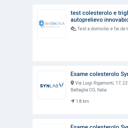
test colesterolo e trig
autoprelievo innovabioh
Test a domicilio e fai da 
Esame colesterolo Sy
Via Luigi Rigamonti, 17, 2
Battaglia CO, Italia
1.8 km
Esame colesterolo Sy