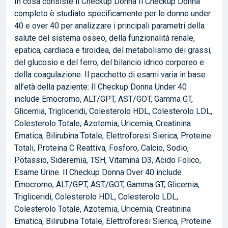
In cosa consiste il Checkup Donna Il Checkup Donna
completo è studiato specificamente per le donne under
40 e over 40 per analizzare i principali parametri della
salute del sistema osseo, della funzionalità renale,
epatica, cardiaca e tiroidea, del metabolismo dei grassi,
del glucosio e del ferro, del bilancio idrico corporeo e
della coagulazione. Il pacchetto di esami varia in base
all’età della paziente: Il Checkup Donna Under 40
include Emocromo, ALT/GPT, AST/GOT, Gamma GT,
Glicemia, Trigliceridi, Colesterolo HDL, Colesterolo LDL,
Colesterolo Totale, Azotemia, Uricemia, Creatinina
Ematica, Bilirubina Totale, Elettroforesi Sierica, Proteine
Totali, Proteina C Reattiva, Fosforo, Calcio, Sodio,
Potassio, Sideremia, TSH, Vitamina D3, Acido Folico,
Esame Urine. Il Checkup Donna Over 40 include
Emocromo, ALT/GPT, AST/GOT, Gamma GT, Glicemia,
Trigliceridi, Colesterolo HDL, Colesterolo LDL,
Colesterolo Totale, Azotemia, Uricemia, Creatinina
Ematica, Bilirubina Totale, Elettroforesi Sierica, Proteine