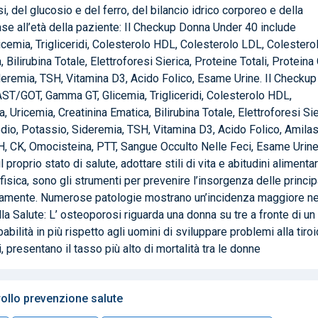
, del glucosio e del ferro, del bilancio idrico corporeo e della
ase all’età della paziente: Il Checkup Donna Under 40 include
mia, Trigliceridi, Colesterolo HDL, Colesterolo LDL, Colestero
Bilirubina Totale, Elettroforesi Sierica, Proteine Totali, Proteina
ideremia, TSH, Vitamina D3, Acido Folico, Esame Urine. Il Checkup
T/GOT, Gamma GT, Glicemia, Trigliceridi, Colesterolo HDL,
Uricemia, Creatinina Ematica, Bilirubina Totale, Elettroforesi Sie
Sodio, Potassio, Sideremia, TSH, Vitamina D3, Acido Folico, Amilas
FSH, CK, Omocisteina, PTT, Sangue Occulto Nelle Feci, Esame Urine
roprio stato di salute, adottare stili di vita e abitudini alimentar
 fisica, sono gli strumenti per prevenire l’insorgenza delle princip
ivamente. Numerose patologie mostrano un’incidenza maggiore ne
lla Salute: L’ osteoporosi riguarda una donna su tre a fronte di un
ilità in più rispetto agli uomini di sviluppare problemi alla tiro
, presentano il tasso più alto di mortalità tra le donne
trollo prevenzione salute