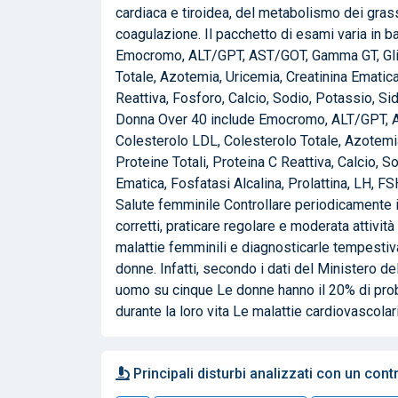
cardiaca e tiroidea, del metabolismo dei grassi
coagulazione. Il pacchetto di esami varia in b
Emocromo, ALT/GPT, AST/GOT, Gamma GT, Glice
Totale, Azotemia, Uricemia, Creatinina Ematica, 
Reattiva, Fosforo, Calcio, Sodio, Potassio, S
Donna Over 40 include Emocromo, ALT/GPT, AS
Colesterolo LDL, Colesterolo Totale, Azotemia, 
Proteine Totali, Proteina C Reattiva, Calcio, 
Ematica, Fosfatasi Alcalina, Prolattina, LH, 
Salute femminile Controllare periodicamente il p
corretti, praticare regolare e moderata attività
malattie femminili e diagnosticarle tempest
donne. Infatti, secondo i dati del Ministero de
uomo su cinque Le donne hanno il 20% di probab
durante la loro vita Le malattie cardiovascolari
Principali disturbi analizzati con un con