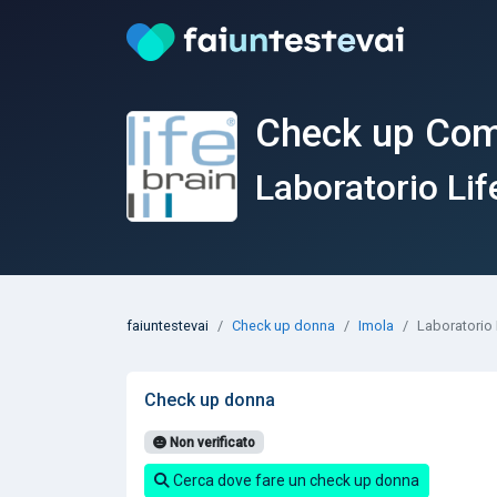
Check up Com
Laboratorio Lif
faiuntestevai
Check up donna
Imola
Laboratorio 
Check up donna
Non verificato
Cerca dove fare un check up donna