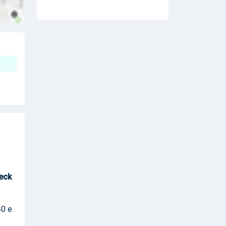
eck
40 e