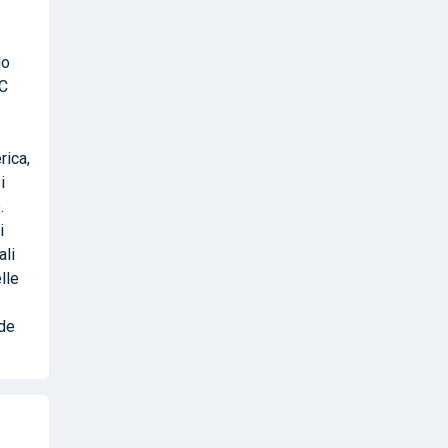
lo
 C
rica,
i
.
i
ali
lle
ide