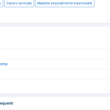
o
Cancro cervicale
Malattie sessualmente trasmissibili
donna
equenti