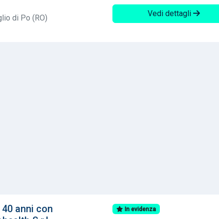
Vedi dettagli
lio di Po (RO)
 40 anni con
In evidenza