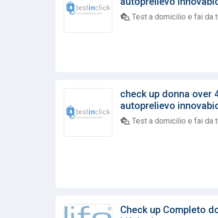
autoprelievo innovabioh
Test a domicilio e fai da 
check up donna over 
autoprelievo innovabioh
Test a domicilio e fai da 
Check up Completo do