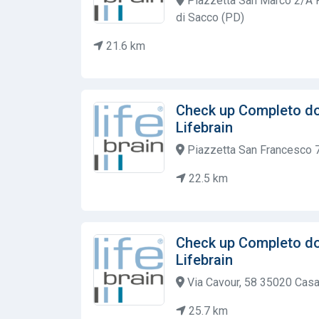
Piazzetta San Marco 2/A 
di Sacco (PD)
21.6 km
Check up Completo do
Lifebrain
Piazzetta San Francesco 
22.5 km
Check up Completo do
Lifebrain
Via Cavour, 58 35020 Casa
25.7 km