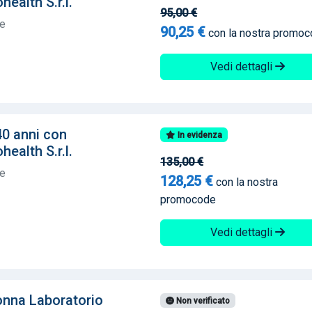
ealth S.r.l.
95,00 €
te
90,25 €
con la nostra promo
Vedi dettagli
40 anni con
In evidenza
ealth S.r.l.
135,00 €
te
128,25 €
con la nostra
promocode
Vedi dettagli
nna Laboratorio
Non verificato