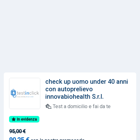
check up uomo under 40 anni
con autoprelievo
innovabiohealth S.r.l.
Test a domicilio e fai da te
In evidenza
95,00 €
90,25 €