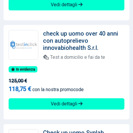
Vedi dettagli
check up uomo over 40 anni
con autoprelievo
innovabiohealth S.r.l.
Test a domicilio e fai da te
In evidenza
125,00 €
118,75 €
con la nostra promocode
Vedi dettagli
Check up uomo Synlab