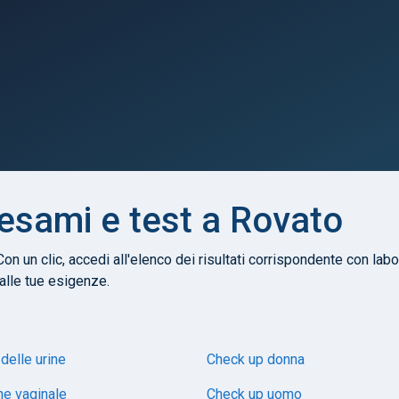
 esami e test a Rovato
Con un clic, accedi all'elenco dei risultati corrispondente con labor
 alle tue esigenze.
delle urine
Check up donna
e vaginale
Check up uomo