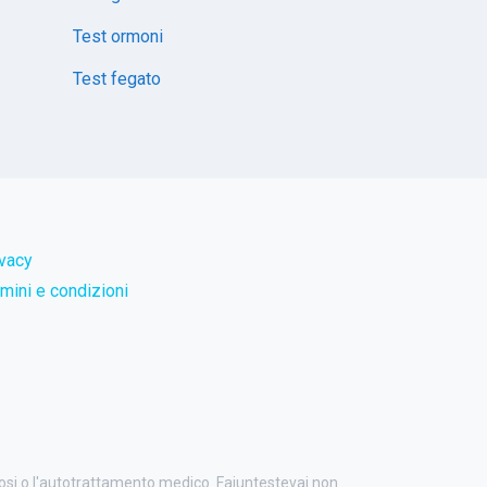
Test ormoni
Test fegato
ivacy
mini e condizioni
nosi o l'autotrattamento medico. Faiuntestevai non