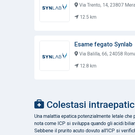
Via Trento, 14, 23807 Merat
12.5 km
Esame fegato Synlab
Via Balilla, 66, 24058 Roma
12.8 km
Colestasi intraepatic
Una malattia epatica potenzialmente letale che p
nota come ICP si sviluppa quando gli acidi biliar
Sebbene il prurito acuto dovuto all'ICP si verif