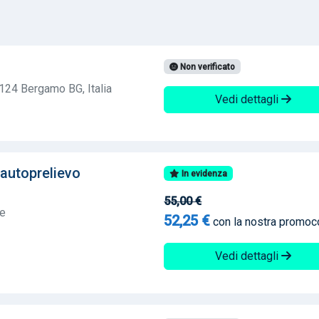
Non verificato
4124 Bergamo BG, Italia
Vedi dettagli
 autoprelievo
In evidenza
55,00 €
te
52,25 €
con la nostra promo
Vedi dettagli