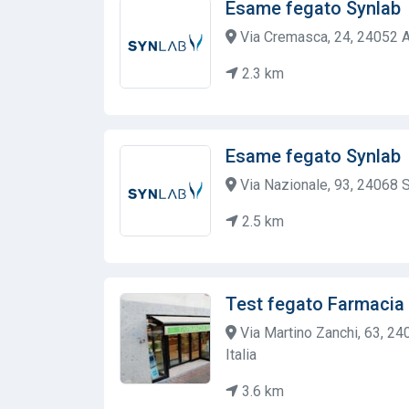
Esame fegato Synlab
Via Cremasca, 24, 24052 A
2.3 km
Esame fegato Synlab
Via Nazionale, 93, 24068 Se
2.5 km
Test fegato Farmacia
Via Martino Zanchi, 63, 2
Italia
3.6 km