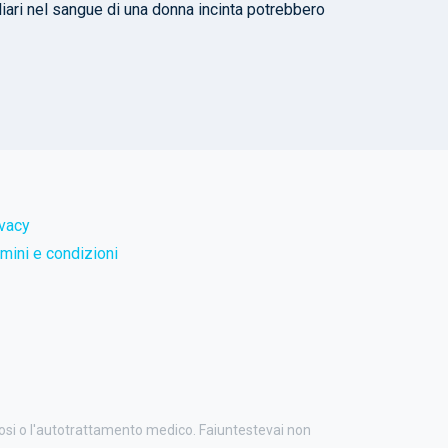
iliari nel sangue di una donna incinta potrebbero
ivacy
mini e condizioni
nosi o l'autotrattamento medico. Faiuntestevai non