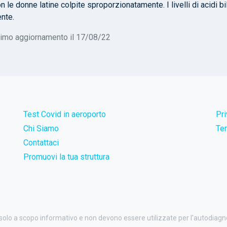
n le donne latine colpite sproporzionatamente. I livelli di acidi b
ente.
timo aggiornamento il 17/08/22
Test Covid in aeroporto
Pr
Chi Siamo
Ter
Contattaci
Promuovi la tua struttura
 solo a scopo informativo e non devono essere utilizzate per l'autodiag