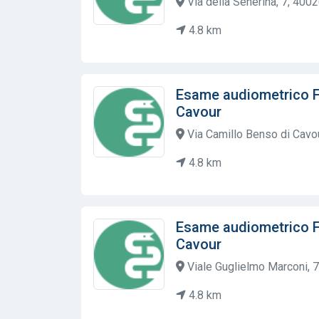
Via della Senerina, 7, 4002
4.8 km
Esame audiometrico 
Cavour
Via Camillo Benso di Cavour
4.8 km
Esame audiometrico 
Cavour
Viale Guglielmo Marconi, 7,
4.8 km