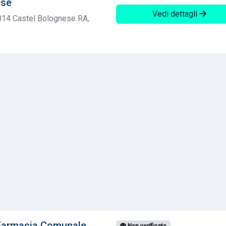
ese
Vedi dettagli
8014 Castel Bolognese RA,
Farmacia Comunale
Non verificato