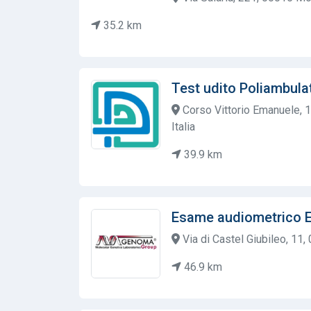
35.2 km
Test udito Poliambulat
Corso Vittorio Emanuele, 
Italia
39.9 km
Esame audiometrico 
Via di Castel Giubileo, 11
46.9 km