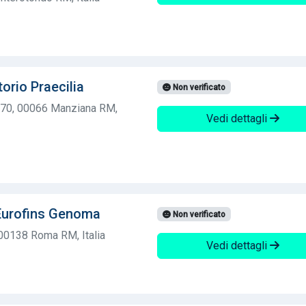
orio Praecilia
Non verificato
170, 00066 Manziana RM,
Vedi dettagli
Eurofins Genoma
Non verificato
, 00138 Roma RM, Italia
Vedi dettagli