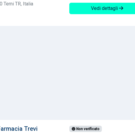
 Terni TR, Italia
Vedi dettagli
armacia Trevi
Non verificato