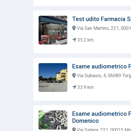
Test udito Farmacia S
Via San Martino, 221, 000
35.2 km
Esame audiometrico F
Via Subasio, 4, 06089 Torgi
33.9 km
Esame audiometrico F
Domenico
Via Salaria, 221, 00015 Mo