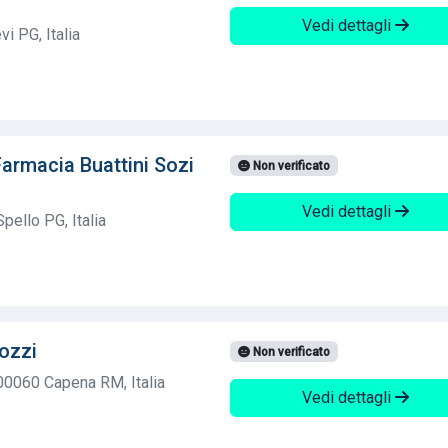
Vedi dettagli
i PG, Italia
armacia Buattini Sozi
Non verificato
Vedi dettagli
pello PG, Italia
ozzi
Non verificato
00060 Capena RM, Italia
Vedi dettagli