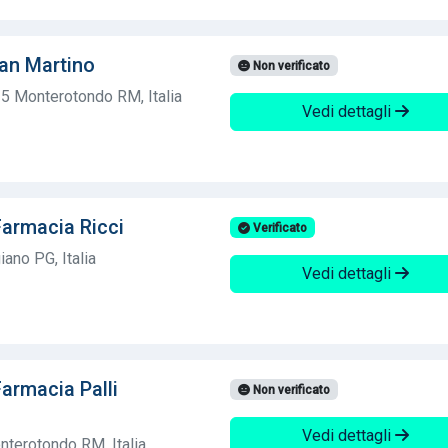
an Martino
Non verificato
15 Monterotondo RM, Italia
Vedi dettagli
armacia Ricci
Verificato
ano PG, Italia
Vedi dettagli
armacia Palli
Non verificato
Vedi dettagli
nterotondo RM, Italia