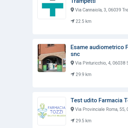
Trampetti
Via Cannaiola, 3, 06039 Trev
22.5 km
Esame audiometrico F
snc
Via Pinturicchio, 4, 06038 S
29.9 km
Test udito Farmacia T
Via Provinciale Roma, 55, 
29.5 km