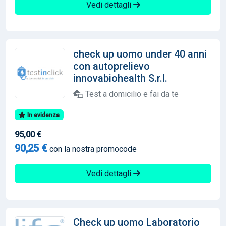
Vedi dettagli
check up uomo under 40 anni
con autoprelievo
innovabiohealth S.r.l.
Test a domicilio e fai da te
In evidenza
95,00 €
90,25 €
con la nostra promocode
Vedi dettagli
Check up uomo Laboratorio