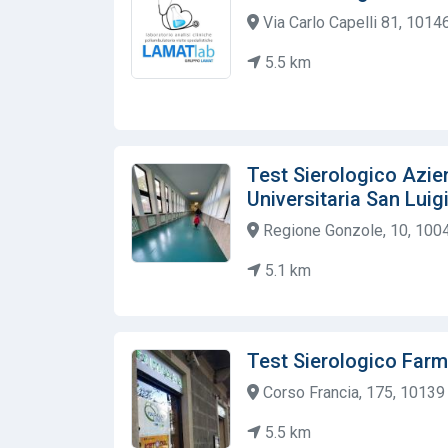
Via Carlo Capelli 81, 10146 
5.5 km
Test Sierologico Azie
Universitaria San Lui
Regione Gonzole, 10, 1004
5.1 km
Test Sierologico Farm
Corso Francia, 175, 10139 T
5.5 km