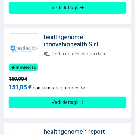
Vedi dettagli
healthgenome™
innovabiohealth S.r.l.
Test a domicilio e fai da te
In evidenza
159,00 €
151,05 €
con la nostra promocode
Vedi dettagli
healthgenome™ report