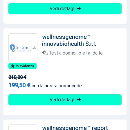
Vedi dettagli
wellnessgenome™
innovabiohealth S.r.l.
Test a domicilio e fai da te
In evidenza
210,00 €
199,50 €
con la nostra promocode
Vedi dettagli
wellnessgenome™ report