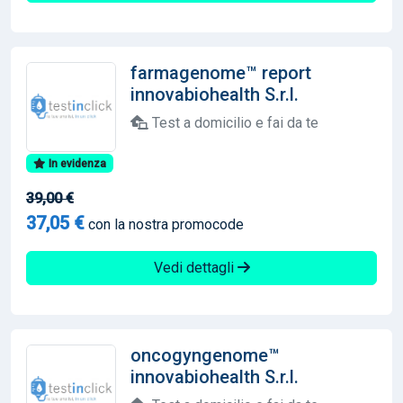
farmagenome™ report
innovabiohealth S.r.l.
Test a domicilio e fai da te
In evidenza
39,00 €
37,05 €
con la nostra promocode
Vedi dettagli
oncogyngenome™
innovabiohealth S.r.l.