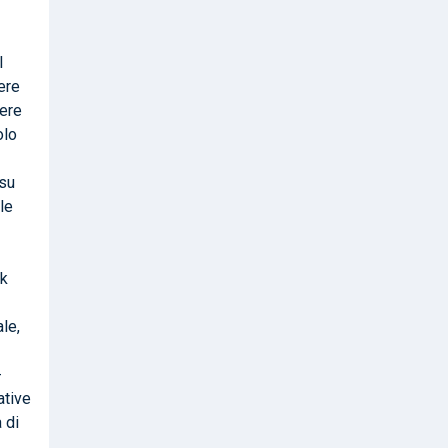
l
ere
gere
olo
 su
le
ck
le,
-
ative
 di