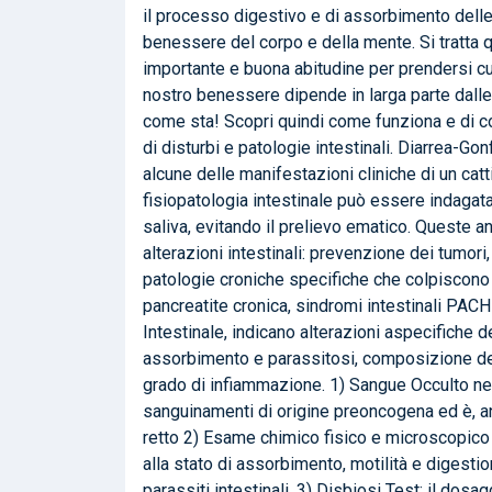
il processo digestivo e di assorbimento delle 
benessere del corpo e della mente. Si tratta 
importante e buona abitudine per prendersi cura
nostro benessere dipende in larga parte dalle 
come sta! Scopri quindi come funziona e di co
di disturbi e patologie intestinali. Diarrea-G
alcune delle manifestazioni cliniche di un cat
fisiopatologia intestinale può essere indagata
saliva, evitando il prelievo ematico. Queste an
alterazioni intestinali: prevenzione dei tumori
patologie croniche specifiche che colpiscono l
pancreatite cronica, sindromi intestinali 
Intestinale, indicano alterazioni aspecifiche d
assorbimento e parassitosi, composizione della
grado di infiammazione. 1) Sangue Occulto nel
sanguinamenti di origine preoncogena ed è, an
retto 2) Esame chimico fisico e microscopico
alla stato di assorbimento, motilità e digesti
parassiti intestinali. 3) Disbiosi Test: il dos