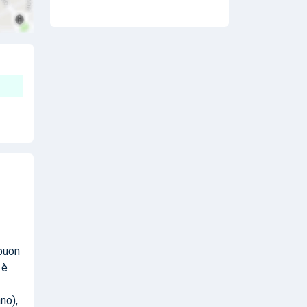
 buon
 è
no),