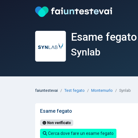
Esame fegato
Synlab
faiuntestevai
Test fegato
Montemurlo
Synlab
Esame fegato
Non verificato
Cerca dove fare un esame fegato