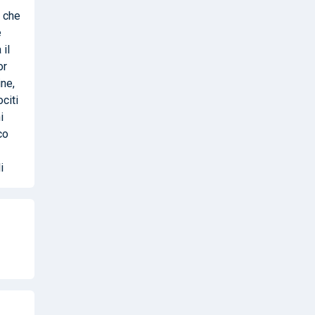
o che
è
il
or
ine,
ociti
i
co
i