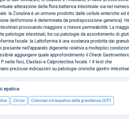
ntuale alterazione della flora batterica intestinale sia nel numer
ale: la Zonulina è un ormone prodotto dalle cellule enteriche ed 
one dell’ormone è determinata da predisposizione genetica). Ha 
le intestinali provocando maggiore o minore permeabilità. La maggi
e patologie intestinali, tra cui patologie da assorbimento di glut
ttoferrina fecale: la Lattoferrina è una sostanza prodotta dai granul
e presente nell’apparato digerente relativa a molteplici condizion
possibile aggiungere quale approfondimento il Check Gastroenteri
 nelle feci, Elastasi e Calprotectina fecale. I 4 test che
no preziose indicazioni su patologie croniche gastro-intestinal
si epatica
olica
Cirrosi
Colestasi intraepatica della gravidanza (ICP)