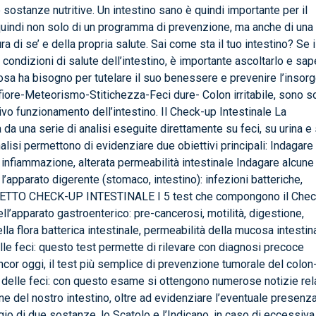
sostanze nutritive. Un intestino sano è quindi importante per il
quindi non solo di un programma di prevenzione, ma anche di una
 di se’ e della propria salute. Sai come sta il tuo intestino? Se i
condizioni di salute dell’intestino, è importante ascoltarlo e sap
sa ha bisogno per tutelare il suo benessere e prevenire l’insor
onfiore-Meteorismo-Stitichezza-Feci dure- Colon irritabile, sono s
tivo funzionamento dell’intestino. Il Check-up Intestinale La
 da una serie di analisi eseguite direttamente su feci, su urina e
alisi permettono di evidenziare due obiettivi principali: Indagare 
, infiammazione, alterata permeabilità intestinale Indagare alcune
’apparato digerente (stomaco, intestino): infezioni batteriche,
PACHETTO CHECK-UP INTESTINALE I 5 test che compongono il Che
ell’apparato gastroenterico: pre-cancerosi, motilità, digestione,
 flora batterica intestinale, permeabilità della mucosa intestina
le feci: questo test permette di rilevare con diagnosi precoce
cor oggi, il test più semplice di prevenzione tumorale del colon
 delle feci: con questo esame si ottengono numerose notizie rel
one del nostro intestino, oltre ad evidenziare l’eventuale presenza
aggio di due sostanze, lo Scatolo e l’Indicano, in caso di eccessiva