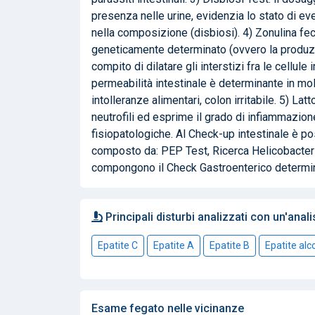
presenza nelle urine, evidenzia lo stato di eve
nella composizione (disbiosi). 4) Zonulina fec
geneticamente determinato (ovvero la produzi
compito di dilatare gli interstizi fra le cellu
permeabilità intestinale è determinante in molt
intolleranze alimentari, colon irritabile. 5) La
neutrofili ed esprime il grado di infiammazion
fisiopatologiche. Al Check-up intestinale è 
composto da: PEP Test, Ricerca Helicobacter P.
compongono il Check Gastroenterico determina
Principali disturbi analizzati con un'anali
Epatite C
Epatite A
Epatite B
Epatite alc
Esame fegato nelle vicinanze