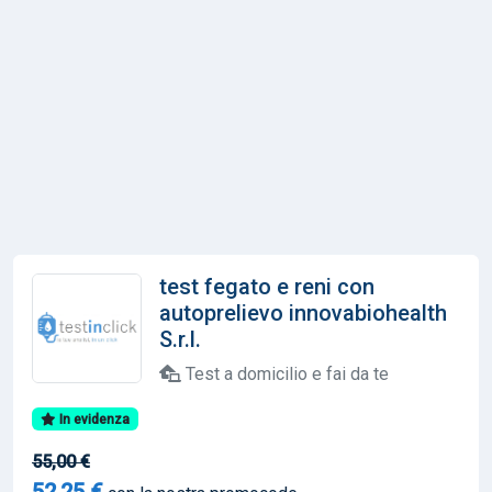
test fegato e reni con
autoprelievo innovabiohealth
S.r.l.
Test a domicilio e fai da te
In evidenza
55,00 €
52,25 €