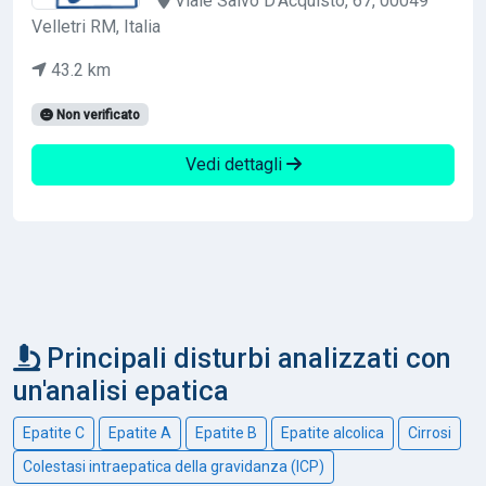
Viale Salvo D'Acquisto, 67, 00049
Velletri RM, Italia
43.2 km
Non verificato
Vedi dettagli
Principali disturbi analizzati con
un'analisi epatica
Epatite C
Epatite A
Epatite B
Epatite alcolica
Cirrosi
Colestasi intraepatica della gravidanza (ICP)