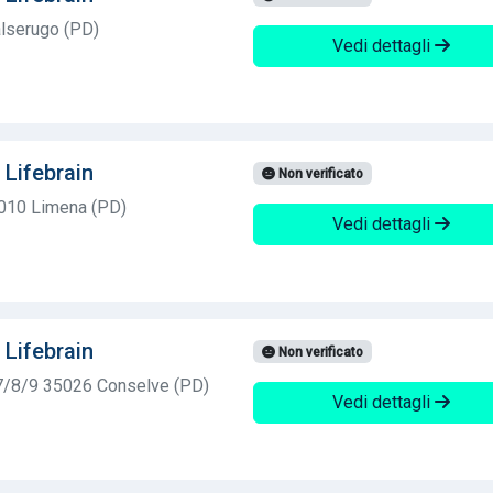
lserugo (PD)
Vedi dettagli
 Lifebrain
Non verificato
5010 Limena (PD)
Vedi dettagli
 Lifebrain
Non verificato
7/8/9 35026 Conselve (PD)
Vedi dettagli