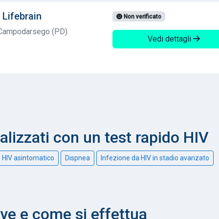
 Lifebrain
Non verificato
1 Campodarsego (PD)
Vedi dettagli
nalizzati con un test rapido HIV
HIV asintomatico
Dispnea
Infezione da HIV in stadio avanzato
ve e come si effettua