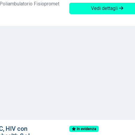
 Poliambulatorio Fisiopromet
Vedi dettagli
 C, HIV con
In evidenza