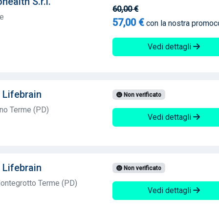
ealth S.r.l.
60,00 €
te
57,00 €
con la nostra promo
Vedi dettagli
 Lifebrain
Non verificato
ano Terme (PD)
Vedi dettagli
 Lifebrain
Non verificato
ontegrotto Terme (PD)
Vedi dettagli