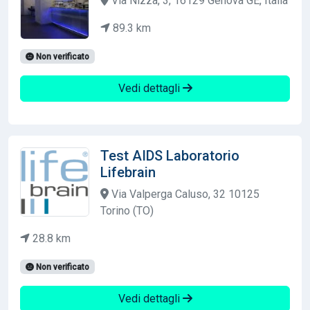
Via Nizza, 3, 16129 Genova GE, Italia
89.3 km
Non verificato
Vedi dettagli
Test AIDS Laboratorio
Lifebrain
Via Valperga Caluso, 32 10125
Torino (TO)
28.8 km
Non verificato
Vedi dettagli