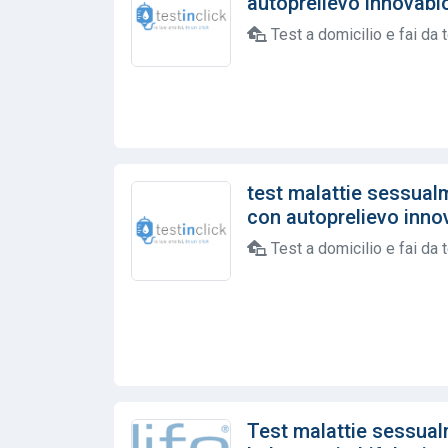
autoprelievo innovabioh
Test a domicilio e fai da 
test malattie sessua
con autoprelievo innov
Test a domicilio e fai da 
Test malattie sessual