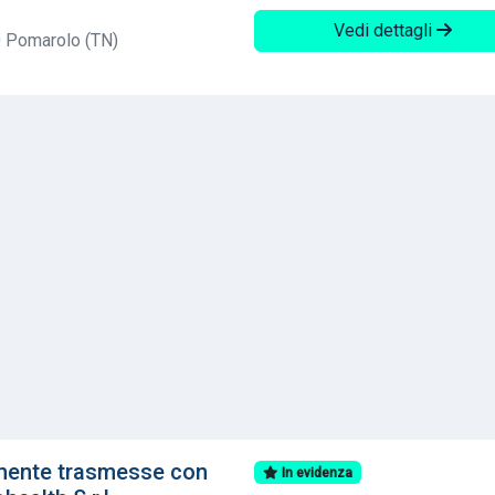
Vedi dettagli
 Pomarolo (TN)
lmente trasmesse con
In evidenza