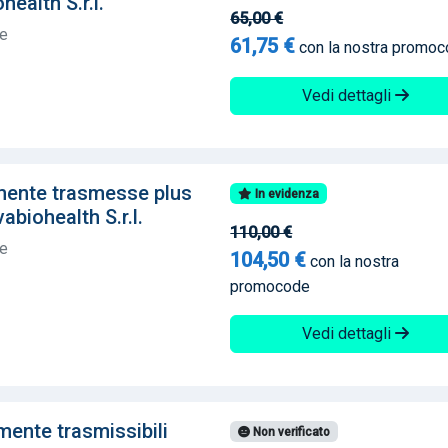
ealth S.r.l.
65,00 €
te
61,75 €
con la nostra promo
Vedi dettagli
lmente trasmesse plus
In evidenza
abiohealth S.r.l.
110,00 €
te
104,50 €
con la nostra
promocode
Vedi dettagli
mente trasmissibili
Non verificato