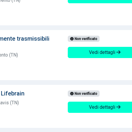
rento (TN)
mente trasmissibili
Non verificato
Vedi dettagli
ento (TN)
Lifebrain
Non verificato
Lavis (TN)
Vedi dettagli