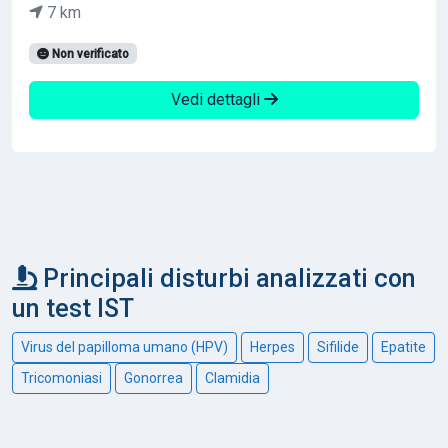
7 km
Non verificato
Vedi dettagli
Principali disturbi analizzati con
un test IST
Virus del papilloma umano (HPV)
Herpes
Sifilide
Epatite
Tricomoniasi
Gonorrea
Clamidia