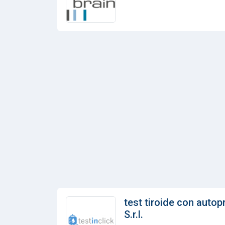
test tiroide con autop
S.r.l.