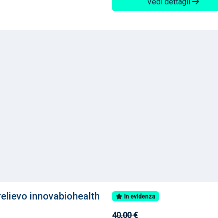
Vedi dettagli
relievo innovabiohealth
In evidenza
40,00 €