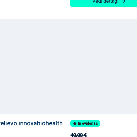
Vedi dettagli
relievo innovabiohealth
In evidenza
40,00 €