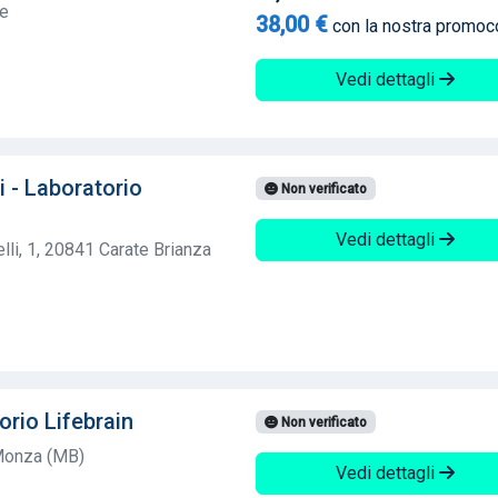
te
38,00 €
con la nostra promo
Vedi dettagli
i - Laboratorio
Non verificato
Vedi dettagli
li, 1, 20841 Carate Brianza
orio Lifebrain
Non verificato
Monza (MB)
Vedi dettagli