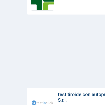
test tiroide con autop
S.r.l.