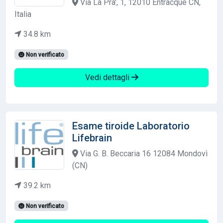
Via La Pra', 1, 12010 Entracque CN,
Italia
34.8 km
Non verificato
Vedi dettagli
Esame tiroide Laboratorio
Lifebrain
Via G. B. Beccaria 16 12084 Mondovì
(CN)
39.2 km
Non verificato