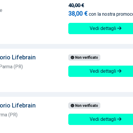
40,00 €
te
38,00 €
con la nostra promo
Vedi dettagli
orio Lifebrain
Non verificato
 Parma (PR)
Vedi dettagli
orio Lifebrain
Non verificato
rma (PR)
Vedi dettagli