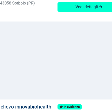
 43058 Sorbolo (PR)
Vedi dettagli
relievo innovabiohealth
In evidenza