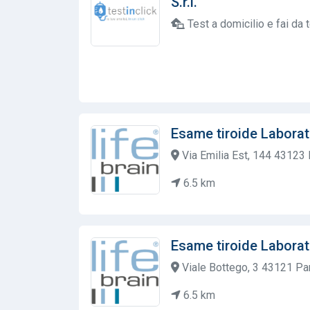
S.r.l.
Test a domicilio e fai da 
Esame tiroide Laborat
Via Emilia Est, 144 43123
6.5 km
Esame tiroide Laborat
Viale Bottego, 3 43121 Pa
6.5 km