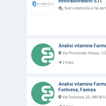
innovabiohealth S.r.l.
Test a domicilio e fai da 
Analisi vitamine Farm
Via Provinciale Felisio, 1/
2.9 km
Analisi vitamine Farm
Forlivese, Faenza
Via Forlivese, 20, 48018 Fa