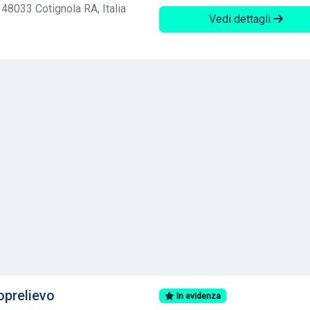
48033 Cotignola RA, Italia
Vedi dettagli
oprelievo
In evidenza