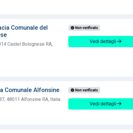
acia Comunale del
Non verificato
ese
Vedi dettagli
8014 Castel Bolognese RA,
ia Comunale Alfonsine
Non verificato
7, 48011 Alfonsine RA, Italia
Vedi dettagli