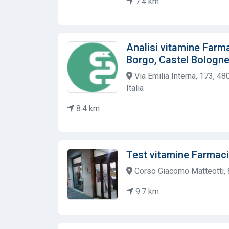
7.4 km
Analisi vitamine Farm
Borgo, Castel Bologn
Via Emilia Interna, 173, 4
Italia
8.4 km
Test vitamine Farmac
Corso Giacomo Matteotti, 8
9.7 km