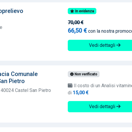
oprelievo
In evidenza
70,00 €
te
66,50 €
con la nostra promo
Vedi dettagli
macia Comunale
Non verificato
San Pietro
Il costo di un Analisi vitamin
 40024 Castel San Pietro
di
15,00 €
Vedi dettagli