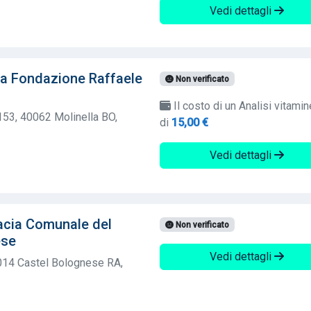
Vedi dettagli
ia Fondazione Raffaele
Non verificato
Il costo di un Analisi vitamin
53, 40062 Molinella BO,
di
15,00 €
Vedi dettagli
acia Comunale del
Non verificato
ese
Vedi dettagli
8014 Castel Bolognese RA,