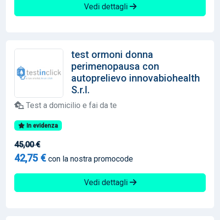
Vedi dettagli
test ormoni donna
perimenopausa con
autoprelievo innovabiohealth
S.r.l.
Test a domicilio e fai da te
In evidenza
45,00 €
42,75 €
con la nostra promocode
Vedi dettagli