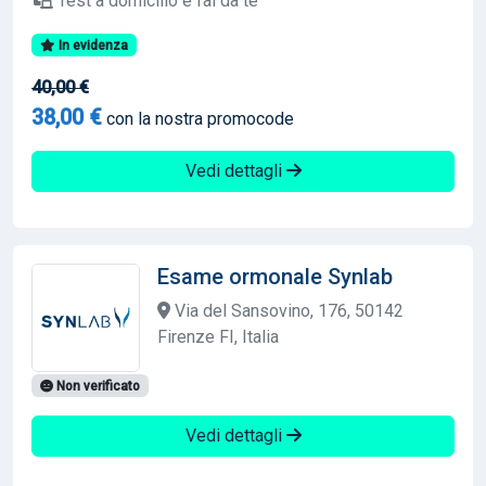
Test a domicilio e fai da te
In evidenza
40,00 €
38,00 €
con la nostra promocode
Vedi dettagli
Esame ormonale Synlab
Via del Sansovino, 176, 50142
Firenze FI, Italia
Non verificato
Vedi dettagli