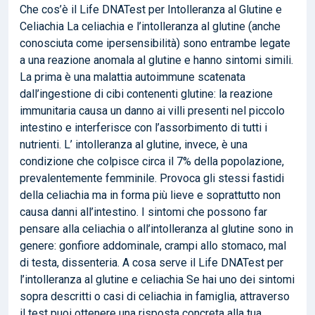
Che cos’è il Life DNATest per Intolleranza al Glutine e
Celiachia La celiachia e l’intolleranza al glutine (anche
conosciuta come ipersensibilità) sono entrambe legate
a una reazione anomala al glutine e hanno sintomi simili.
La prima è una malattia autoimmune scatenata
dall’ingestione di cibi contenenti glutine: la reazione
immunitaria causa un danno ai villi presenti nel piccolo
intestino e interferisce con l’assorbimento di tutti i
nutrienti. L’ intolleranza al glutine, invece, è una
condizione che colpisce circa il 7% della popolazione,
prevalentemente femminile. Provoca gli stessi fastidi
della celiachia ma in forma più lieve e soprattutto non
causa danni all’intestino. I sintomi che possono far
pensare alla celiachia o all’intolleranza al glutine sono in
genere: gonfiore addominale, crampi allo stomaco, mal
di testa, dissenteria. A cosa serve il Life DNATest per
l’intolleranza al glutine e celiachia Se hai uno dei sintomi
sopra descritti o casi di celiachia in famiglia, attraverso
il test puoi ottenere una risposta concreta alla tua