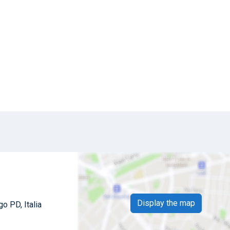
Display the map
o PD, Italia