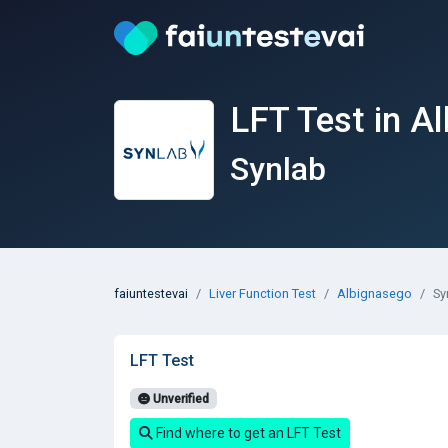
LFT Test in A
Synlab
faiuntestevai
Liver Function Test
Albignasego
Sy
LFT Test
Unverified
Find where to get an LFT Test