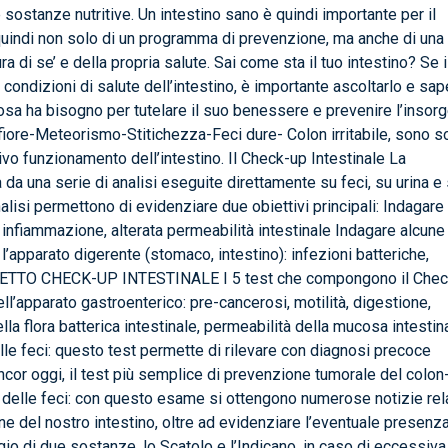
sostanze nutritive. Un intestino sano è quindi importante per il
quindi non solo di un programma di prevenzione, ma anche di una
 di se’ e della propria salute. Sai come sta il tuo intestino? Se i
condizioni di salute dell’intestino, è importante ascoltarlo e sap
sa ha bisogno per tutelare il suo benessere e prevenire l’insor
onfiore-Meteorismo-Stitichezza-Feci dure- Colon irritabile, sono s
tivo funzionamento dell’intestino. Il Check-up Intestinale La
 da una serie di analisi eseguite direttamente su feci, su urina e
alisi permettono di evidenziare due obiettivi principali: Indagare 
, infiammazione, alterata permeabilità intestinale Indagare alcune
’apparato digerente (stomaco, intestino): infezioni batteriche,
PACHETTO CHECK-UP INTESTINALE I 5 test che compongono il Che
ell’apparato gastroenterico: pre-cancerosi, motilità, digestione,
 flora batterica intestinale, permeabilità della mucosa intestina
le feci: questo test permette di rilevare con diagnosi precoce
cor oggi, il test più semplice di prevenzione tumorale del colon
 delle feci: con questo esame si ottengono numerose notizie rel
one del nostro intestino, oltre ad evidenziare l’eventuale presenza
aggio di due sostanze, lo Scatolo e l’Indicano, in caso di eccessiva