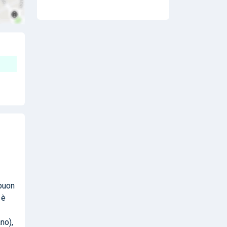
 buon
 è
no),