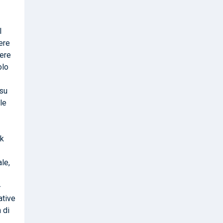
l
ere
gere
olo
 su
le
ck
le,
-
ative
 di