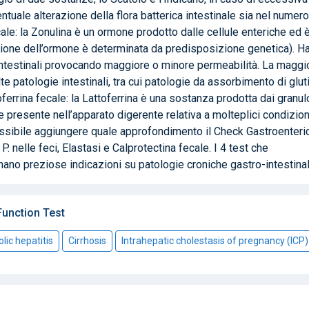
ntuale alterazione della flora batterica intestinale sia nel numer
ale: la Zonulina è un ormone prodotto dalle cellule enteriche ed 
one dell’ormone è determinata da predisposizione genetica). Ha 
le intestinali provocando maggiore o minore permeabilità. La maggi
e patologie intestinali, tra cui patologie da assorbimento di glut
ttoferrina fecale: la Lattoferrina è una sostanza prodotta dai granul
e presente nell’apparato digerente relativa a molteplici condizion
possibile aggiungere quale approfondimento il Check Gastroenteri
 nelle feci, Elastasi e Calprotectina fecale. I 4 test che
no preziose indicazioni su patologie croniche gastro-intestinal
unction Test
lic hepatitis
Cirrhosis
Intrahepatic cholestasis of pregnancy (ICP)