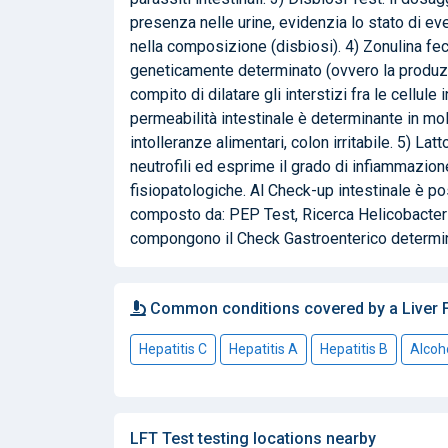
presenza nelle urine, evidenzia lo stato di eve
nella composizione (disbiosi). 4) Zonulina fec
geneticamente determinato (ovvero la produzi
compito di dilatare gli interstizi fra le cellu
permeabilità intestinale è determinante in molt
intolleranze alimentari, colon irritabile. 5) La
neutrofili ed esprime il grado di infiammazion
fisiopatologiche. Al Check-up intestinale è 
composto da: PEP Test, Ricerca Helicobacter P.
compongono il Check Gastroenterico determina
Common conditions covered by a Liver F
Hepatitis C
Hepatitis A
Hepatitis B
Alcoho
LFT Test testing locations nearby