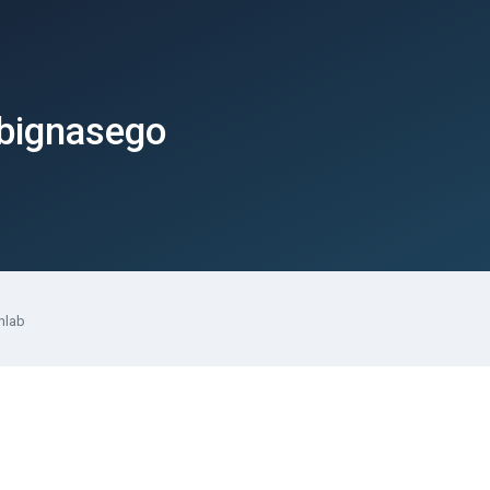
lbignasego
nlab