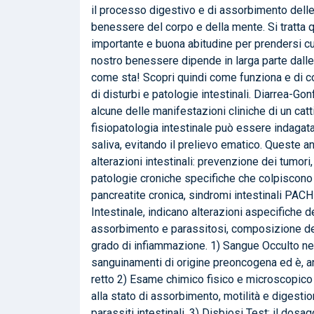
il processo digestivo e di assorbimento delle 
benessere del corpo e della mente. Si tratta 
importante e buona abitudine per prendersi cura
nostro benessere dipende in larga parte dalle 
come sta! Scopri quindi come funziona e di co
di disturbi e patologie intestinali. Diarrea-G
alcune delle manifestazioni cliniche di un cat
fisiopatologia intestinale può essere indagata
saliva, evitando il prelievo ematico. Queste an
alterazioni intestinali: prevenzione dei tumori
patologie croniche specifiche che colpiscono l
pancreatite cronica, sindromi intestinali 
Intestinale, indicano alterazioni aspecifiche d
assorbimento e parassitosi, composizione della
grado di infiammazione. 1) Sangue Occulto nel
sanguinamenti di origine preoncogena ed è, an
retto 2) Esame chimico fisico e microscopico
alla stato di assorbimento, motilità e digesti
parassiti intestinali. 3) Disbiosi Test: il dos