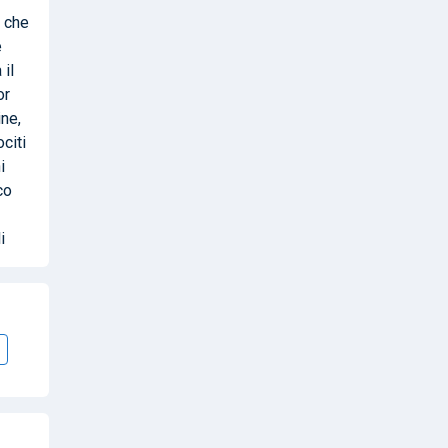
o che
è
il
or
ine,
ociti
i
co
i