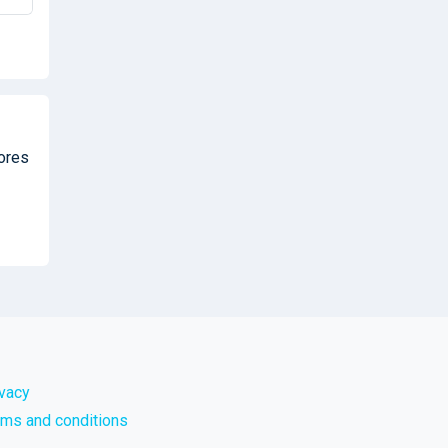
tores
ivacy
rms and conditions