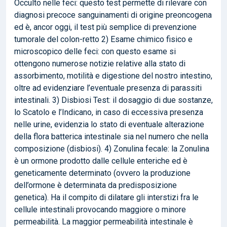
Occulto nelle feci: questo test permette di rilevare con
diagnosi precoce sanguinamenti di origine preoncogena
ed è, ancor oggi, il test più semplice di prevenzione
tumorale del colon-retto 2) Esame chimico fisico e
microscopico delle feci: con questo esame si
ottengono numerose notizie relative alla stato di
assorbimento, motilità e digestione del nostro intestino,
oltre ad evidenziare l’eventuale presenza di parassiti
intestinali. 3) Disbiosi Test: il dosaggio di due sostanze,
lo Scatolo e l’Indicano, in caso di eccessiva presenza
nelle urine, evidenzia lo stato di eventuale alterazione
della flora batterica intestinale sia nel numero che nella
composizione (disbiosi). 4) Zonulina fecale: la Zonulina
è un ormone prodotto dalle cellule enteriche ed è
geneticamente determinato (ovvero la produzione
dell’ormone è determinata da predisposizione
genetica). Ha il compito di dilatare gli interstizi fra le
cellule intestinali provocando maggiore o minore
permeabilità. La maggior permeabilità intestinale è