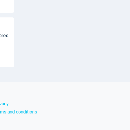
tores
ivacy
rms and conditions