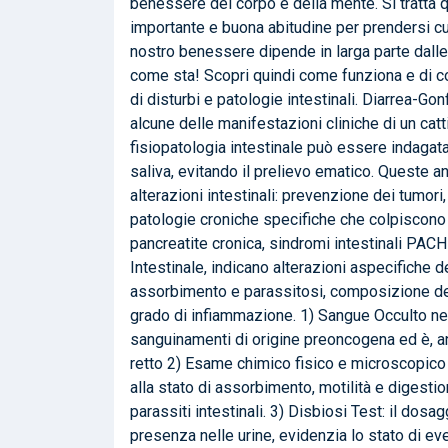
benessere del corpo e della mente. Si tratta 
importante e buona abitudine per prendersi cura
nostro benessere dipende in larga parte dalle 
come sta! Scopri quindi come funziona e di co
di disturbi e patologie intestinali. Diarrea-G
alcune delle manifestazioni cliniche di un cat
fisiopatologia intestinale può essere indagata
saliva, evitando il prelievo ematico. Queste an
alterazioni intestinali: prevenzione dei tumori
patologie croniche specifiche che colpiscono l
pancreatite cronica, sindromi intestinali 
Intestinale, indicano alterazioni aspecifiche d
assorbimento e parassitosi, composizione della
grado di infiammazione. 1) Sangue Occulto nel
sanguinamenti di origine preoncogena ed è, an
retto 2) Esame chimico fisico e microscopico
alla stato di assorbimento, motilità e digesti
parassiti intestinali. 3) Disbiosi Test: il dos
presenza nelle urine, evidenzia lo stato di eve