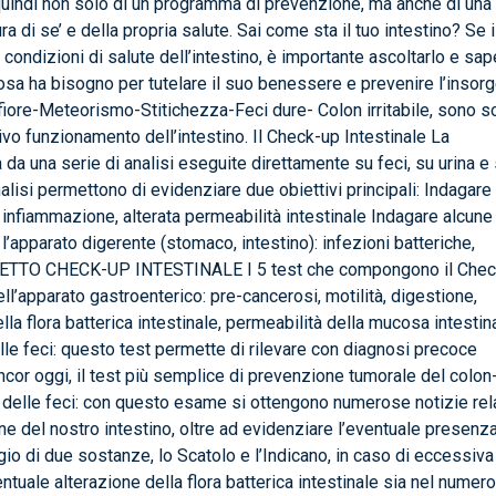
quindi non solo di un programma di prevenzione, ma anche di una
 di se’ e della propria salute. Sai come sta il tuo intestino? Se i
condizioni di salute dell’intestino, è importante ascoltarlo e sap
sa ha bisogno per tutelare il suo benessere e prevenire l’insor
onfiore-Meteorismo-Stitichezza-Feci dure- Colon irritabile, sono s
tivo funzionamento dell’intestino. Il Check-up Intestinale La
 da una serie di analisi eseguite direttamente su feci, su urina e
alisi permettono di evidenziare due obiettivi principali: Indagare 
, infiammazione, alterata permeabilità intestinale Indagare alcune
’apparato digerente (stomaco, intestino): infezioni batteriche,
PACHETTO CHECK-UP INTESTINALE I 5 test che compongono il Che
ell’apparato gastroenterico: pre-cancerosi, motilità, digestione,
 flora batterica intestinale, permeabilità della mucosa intestina
le feci: questo test permette di rilevare con diagnosi precoce
cor oggi, il test più semplice di prevenzione tumorale del colon
 delle feci: con questo esame si ottengono numerose notizie rel
one del nostro intestino, oltre ad evidenziare l’eventuale presenza
aggio di due sostanze, lo Scatolo e l’Indicano, in caso di eccessiva
ntuale alterazione della flora batterica intestinale sia nel numer