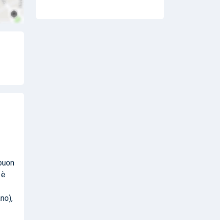
 buon
 è
no),