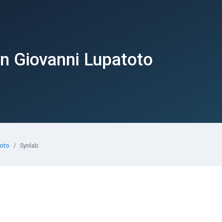
an Giovanni Lupatoto
toto
Synlab