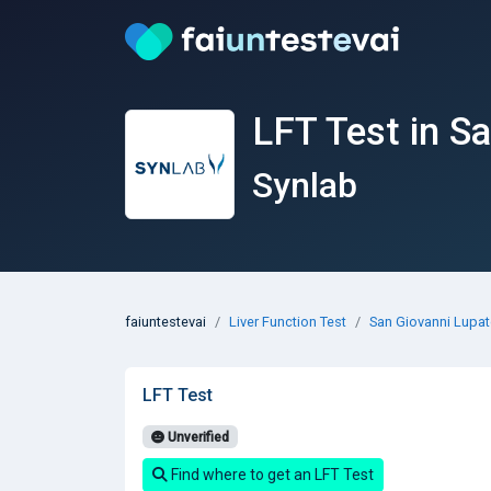
LFT Test in S
Synlab
faiuntestevai
Liver Function Test
San Giovanni Lupa
LFT Test
Unverified
Find where to get an LFT Test