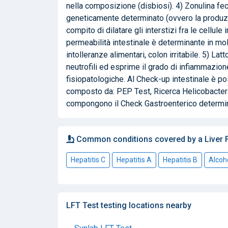
nella composizione (disbiosi). 4) Zonulina fec
geneticamente determinato (ovvero la produzi
compito di dilatare gli interstizi fra le cellu
permeabilità intestinale è determinante in molt
intolleranze alimentari, colon irritabile. 5) La
neutrofili ed esprime il grado di infiammazion
fisiopatologiche. Al Check-up intestinale è 
composto da: PEP Test, Ricerca Helicobacter P.
compongono il Check Gastroenterico determina
Common conditions covered by a Liver F
Hepatitis C
Hepatitis A
Hepatitis B
Alcoho
LFT Test testing locations nearby