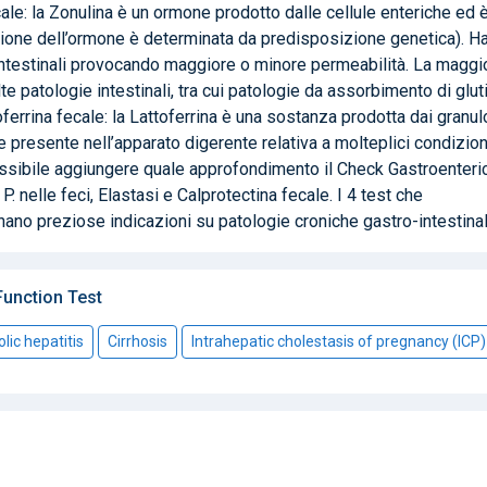
ale: la Zonulina è un ormone prodotto dalle cellule enteriche ed 
one dell’ormone è determinata da predisposizione genetica). Ha 
le intestinali provocando maggiore o minore permeabilità. La maggi
e patologie intestinali, tra cui patologie da assorbimento di glut
ttoferrina fecale: la Lattoferrina è una sostanza prodotta dai granul
e presente nell’apparato digerente relativa a molteplici condizion
possibile aggiungere quale approfondimento il Check Gastroenteri
 nelle feci, Elastasi e Calprotectina fecale. I 4 test che
no preziose indicazioni su patologie croniche gastro-intestinal
unction Test
lic hepatitis
Cirrhosis
Intrahepatic cholestasis of pregnancy (ICP)