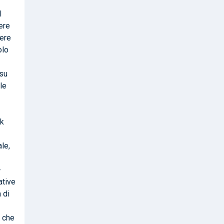
l
ere
gere
olo
 su
le
ck
le,
-
ative
 di
o che