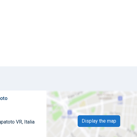
toto
Display the map
patoto VR, Italia