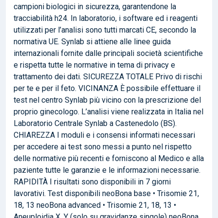
campioni biologici in sicurezza, garantendone la
tracciabilità h24. In laboratorio, i software ed i reagenti
utilizzati per l’analisi sono tutti marcati CE, secondo la
normativa UE. Synlab si attiene alle linee guida
internazionali fornite dalle principali società scientifiche
e rispetta tutte le normative in tema di privacy e
trattamento dei dati. SICUREZZA TOTALE Privo di rischi
per te e per il feto. VICINANZA È possibile effettuare il
test nel centro Synlab più vicino con la prescrizione del
proprio ginecologo. L’analisi viene realizzata in Italia nel
Laboratorio Centrale Synlab a Castenedolo (BS).
CHIAREZZA I moduli e i consensi informati necessari
per accedere ai test sono messi a punto nel rispetto
delle normative più recenti e forniscono al Medico e alla
paziente tutte le garanzie e le informazioni necessarie.
RAPIDITÀ I risultati sono disponibili in 7 giorni
lavorativi. Test disponibili neoBona base • Trisomie 21,
18, 13 neoBona advanced • Trisomie 21, 18, 13 •
Aneuploidia X, Y (solo su gravidanze singole) neoBona