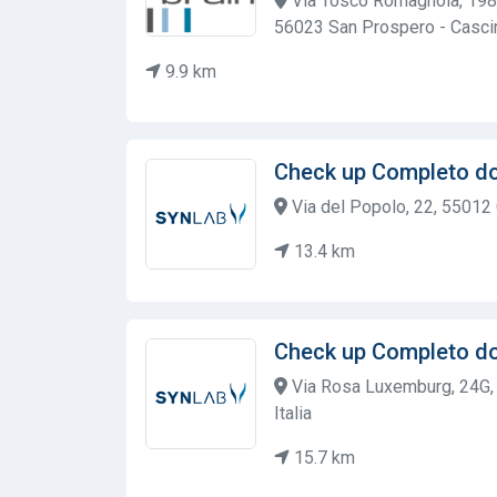
Via Tosco Romagnola, 198
56023 San Prospero - Cascin
9.9 km
Check up Completo d
Via del Popolo, 22, 55012 C
13.4 km
Check up Completo d
Via Rosa Luxemburg, 24G, 
Italia
15.7 km