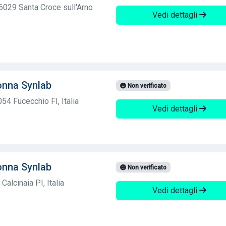
56029 Santa Croce sull'Arno
Vedi dettagli
onna Synlab
Non verificato
054 Fucecchio FI, Italia
Vedi dettagli
onna Synlab
Non verificato
Calcinaia PI, Italia
Vedi dettagli