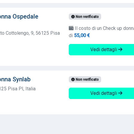
onna Ospedale
Non verificato
Il costo di un Check up donn
o Cottolengo, 9, 56125 Pisa
di
55,00 €
Vedi dettagli
onna Synlab
Non verificato
25 Pisa PI, Italia
Vedi dettagli