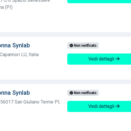
7 c/o Spazio Benessere
a (PI)
onna Synlab
Non verificato
apannori LU, Italia
Vedi dettagli
onna Synlab
Non verificato
56017 San Giuliano Terme PI,
Vedi dettagli