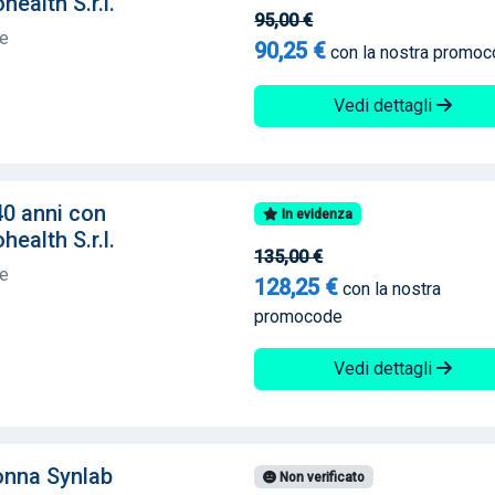
ealth S.r.l.
95,00 €
te
90,25 €
con la nostra promo
Vedi dettagli
40 anni con
In evidenza
ealth S.r.l.
135,00 €
te
128,25 €
con la nostra
promocode
Vedi dettagli
onna Synlab
Non verificato