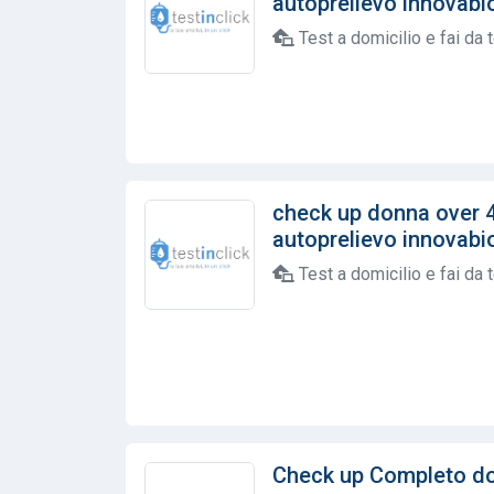
autoprelievo innovabioh
Test a domicilio e fai da 
check up donna over 
autoprelievo innovabioh
Test a domicilio e fai da 
Check up Completo d