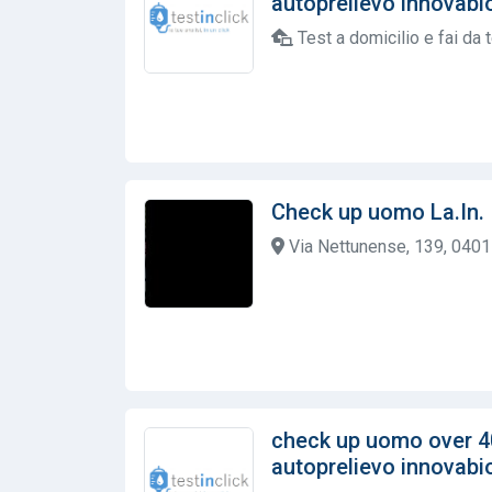
autoprelievo innovabioh
Test a domicilio e fai da 
Check up uomo La.In.
Via Nettunense, 139, 04011 
check up uomo over 4
autoprelievo innovabioh