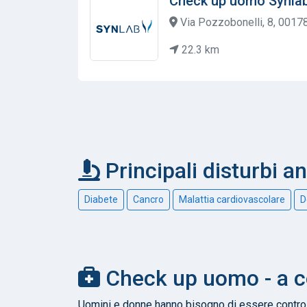
Check up uomo Synla
Via Pozzobonelli, 8, 00178
22.3 km
Principali disturbi a
Diabete
Cancro
Malattia cardiovascolare
D
Check up uomo - a co
Uomini e donne hanno bisogno di essere controlla