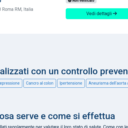
b
Non verificato
 Roma RM, Italia
Vedi dettagli
nalizzati con un controllo preve
epressione
Cancro al colon
Ipertensione
Aneurisma dell'aorta
sa serve e come si effettua
ti regolarmente per valutare il loro stato di salute. Come con l