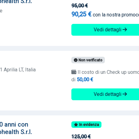
ealth S.r.l.
95,00 €
te
90,25 €
con la nostra promo
Vedi dettagli
Non verificato
Aprilia LT, Italia
Il costo di un Check up uom
di
50,00 €
Vedi dettagli
0 anni con
In evidenza
ealth S.r.l.
125,00 €