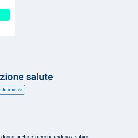
nzione salute
 addominale
e donne, anche gli uomini tendono a subire