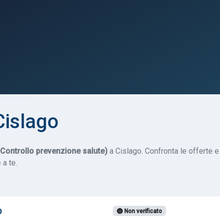
Cislago
ontrollo prevenzione salute)
a Cislago. Confronta le offerte e
 a te.
b
Non verificato