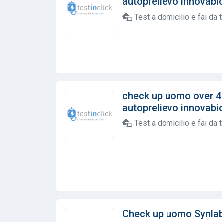
autoprelievo innovabioh
Test a domicilio e fai da 
check up uomo over 4
autoprelievo innovabioh
Test a domicilio e fai da 
Check up uomo Synla