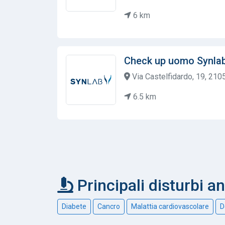
6 km
Check up uomo Synla
Via Castelfidardo, 19, 2105
6.5 km
Principali disturbi a
Diabete
Cancro
Malattia cardiovascolare
D