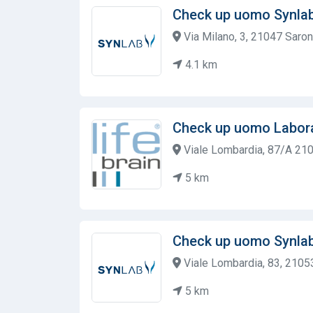
Check up uomo Synla
Via Milano, 3, 21047 Saronn
4.1 km
Check up uomo Labora
Viale Lombardia, 87/A 210
5 km
Check up uomo Synla
Viale Lombardia, 83, 21053
5 km