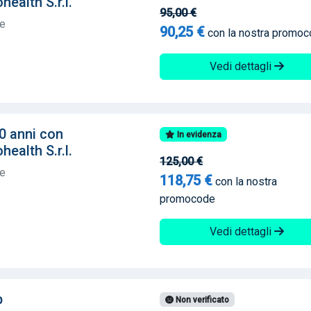
ealth S.r.l.
95,00 €
te
90,25 €
con la nostra promo
Vedi dettagli
0 anni con
In evidenza
ealth S.r.l.
125,00 €
te
118,75 €
con la nostra
promocode
Vedi dettagli
b
Non verificato