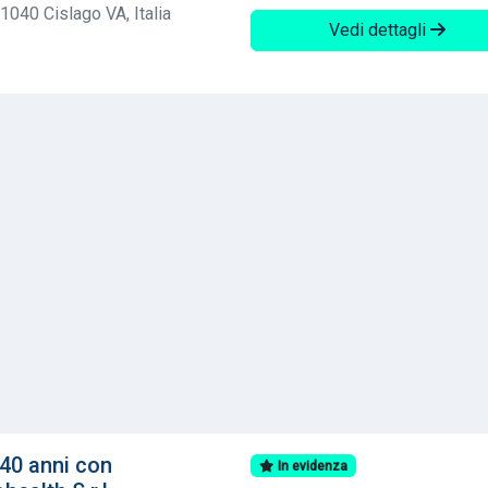
1040 Cislago VA, Italia
Vedi dettagli
40 anni con
In evidenza