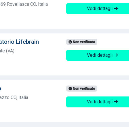
069 Rovellasca CO, Italia
Vedi dettagli
torio Lifebrain
Non verificato
te (VA)
Vedi dettagli
b
Non verificato
zzo CO, Italia
Vedi dettagli