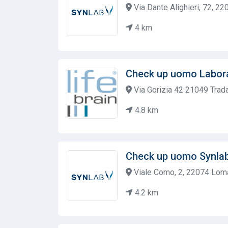
Via Dante Alighieri, 72, 22
4 km
Check up uomo Labora
Via Gorizia 42 21049 Trada
4.8 km
Check up uomo Synla
Viale Como, 2, 22074 Loma
4.2 km