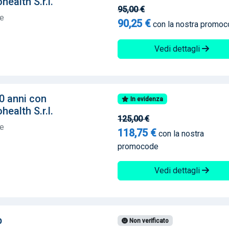
ealth S.r.l.
95,00 €
te
90,25 €
con la nostra promo
Vedi dettagli
0 anni con
In evidenza
ealth S.r.l.
125,00 €
te
118,75 €
con la nostra
promocode
Vedi dettagli
b
Non verificato