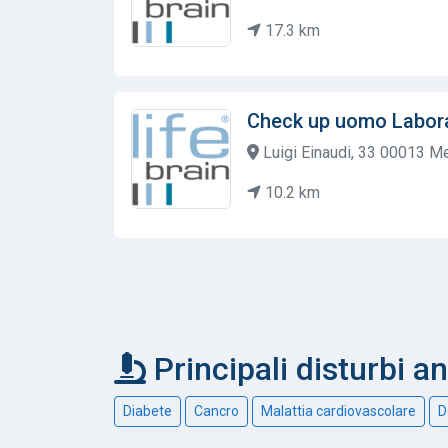
17.3 km
Check up uomo Labora
Luigi Einaudi, 33 00013 M
10.2 km
Principali disturbi a
Diabete
Cancro
Malattia cardiovascolare
D