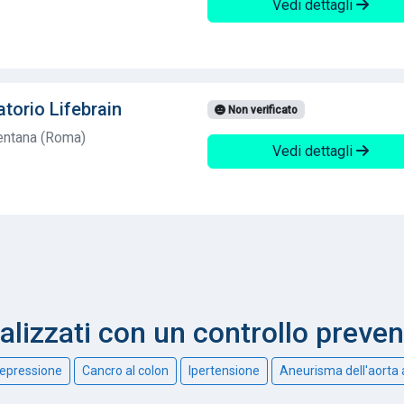
Vedi dettagli
torio Lifebrain
Non verificato
entana (Roma)
Vedi dettagli
nalizzati con un controllo preve
epressione
Cancro al colon
Ipertensione
Aneurisma dell'aorta