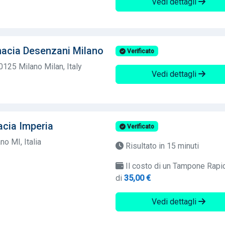
Vedi dettagli
acia Desenzani Milano
Verificato
0125 Milano Milan, Italy
Vedi dettagli
acia Imperia
Verificato
o MI, Italia
Risultato in 15 minuti
Il costo di un Tampone Rapi
di
35,00 €
Vedi dettagli