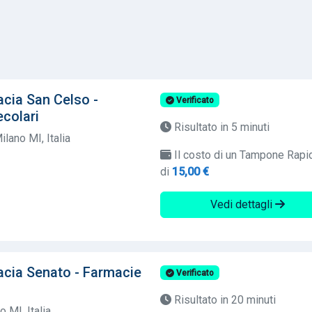
cia San Celso -
Verificato
colari
Risultato in 5 minuti
lano MI, Italia
Il costo di un Tampone Rapi
di
15,00 €
Vedi dettagli
acia Senato - Farmacie
Verificato
Risultato in 20 minuti
 MI, Italia