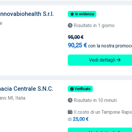
novabiohealth S.r.l.
In evidenza
te
Risultato in 1 giorno
95,00 €
90,25 €
con la nostra promo
Vedi dettagli
cia Centrale S.N.C.
Verificato
no MI, Italia
Risultato in 10 minuti
Il costo di un Tampone Rapi
di
25,00 €