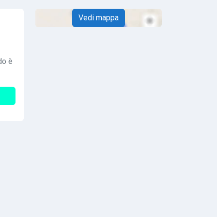
Vedi mappa
do è