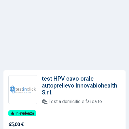
test HPV cavo orale
autoprelievo innovabiohealth
S.r.l.
Test a domicilio e fai da te
In evidenza
65,00 €