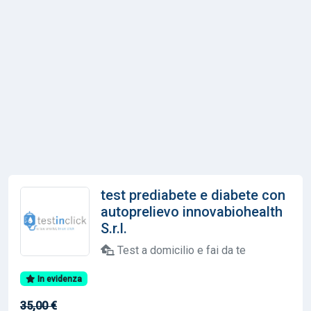
test prediabete e diabete con
autoprelievo innovabiohealth
S.r.l.
Test a domicilio e fai da te
In evidenza
35,00 €