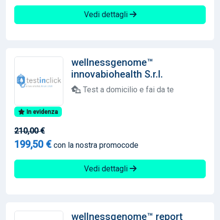
Vedi dettagli
wellnessgenome™
innovabiohealth S.r.l.
Test a domicilio e fai da te
In evidenza
210,00 €
199,50 €
con la nostra promocode
Vedi dettagli
wellnessgenome™ report