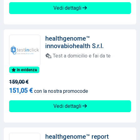
Vedi dettagli
healthgenome™
innovabiohealth S.r.l.
Test a domicilio e fai da te
In evidenza
159,00 €
151,05 €
con la nostra promocode
Vedi dettagli
healthgenome™ report