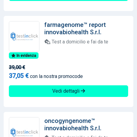
farmagenome™ report
innovabiohealth S.r.l.
Test a domicilio e fai da te
In evidenza
39,00 €
37,05 €
con la nostra promocode
Vedi dettagli
oncogyngenome™
innovabiohealth S.r.l.