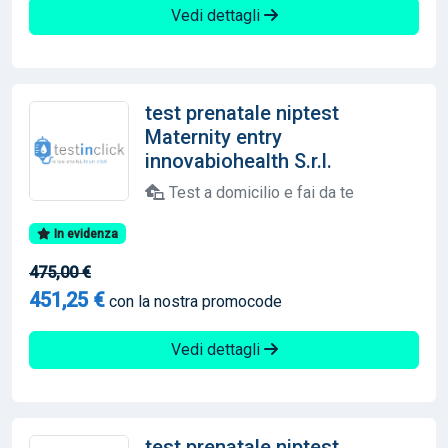
Vedi dettagli
test prenatale niptest
Maternity entry
innovabiohealth S.r.l.
Test a domicilio e fai da te
In evidenza
475,00 €
451,25 €
con la nostra promocode
Vedi dettagli
test prenatale niptest