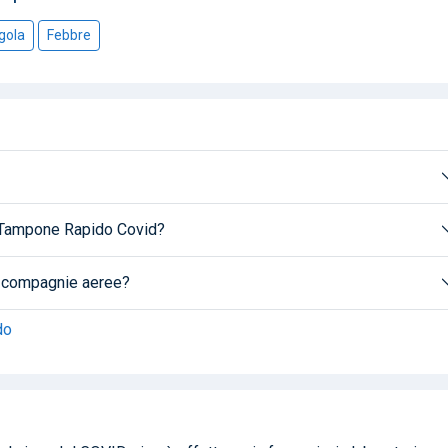
 gola
Febbre
n Tampone Rapido Covid?
le compagnie aeree?
do