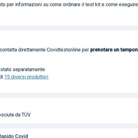
ito per informazioni su come ordinare il test kit e come eseguire 
e contatta direttamente Covidtestonline per
prenotare
un tampon
uistato separatamente
 di
15 diversi produttori
.
osciuta da TÜV.
 Rapido Covid