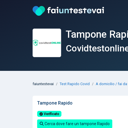
Tampone Rapid
Covidtestonlin
faiuntestevai
Test Rapido Covid
A domicilio / fai da
Tampone Rapido
Verificato
Cerca dove fare un tampone Rapido