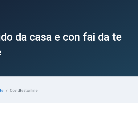
o da casa e con fai da te
e
 te
Covidtestonline