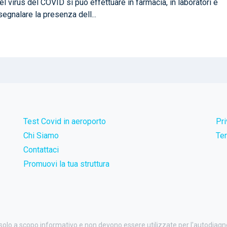
l virus del COVID si può effettuare in farmacia, in laboratori e
segnalare la presenza dell...
Test Covid in aeroporto
Pr
Chi Siamo
Ter
Contattaci
Promuovi la tua struttura
 solo a scopo informativo e non devono essere utilizzate per l'autodiag