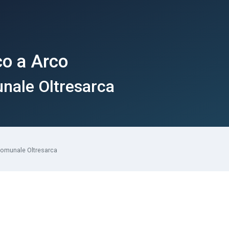
co a Arco
nale Oltresarca
omunale Oltresarca