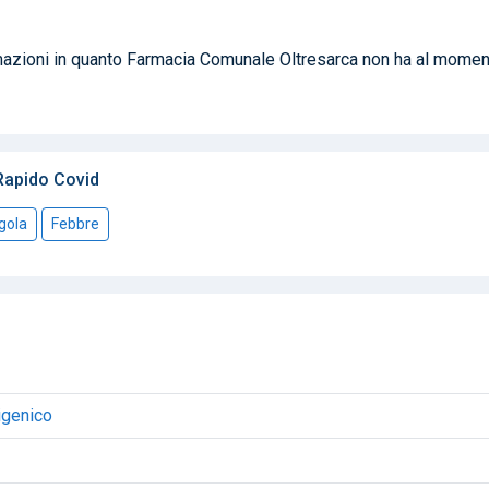
ormazioni in quanto Farmacia Comunale Oltresarca non ha al mome
 Rapido Covid
 gola
Febbre
igenico