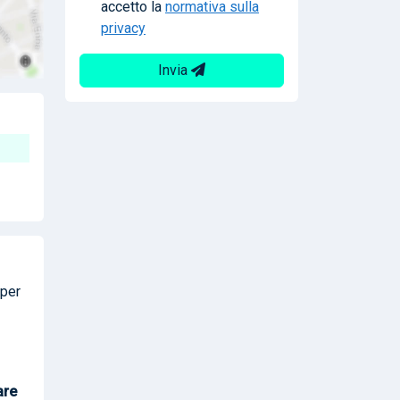
accetto la
normativa sulla
privacy
Invia
per
are