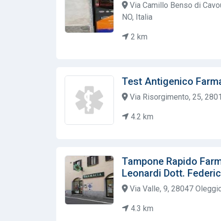
Via Camillo Benso di Cavou
NO, Italia
2 km
Test Antigenico Far
Via Risorgimento, 25, 2801
4.2 km
Tampone Rapido Farma
Leonardi Dott. Federi
Via Valle, 9, 28047 Oleggio
4.3 km