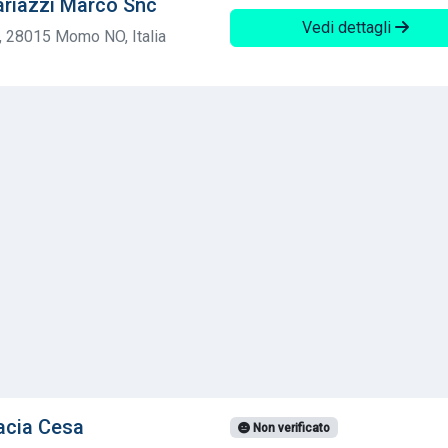
ariazzi Marco Snc
Vedi dettagli
8, 28015 Momo NO, Italia
acia Cesa
Non verificato