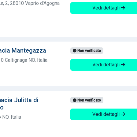
r, 2, 28010 Vaprio d'Agogna
Vedi dettagli
macia Mantegazza
Non verificato
0 Caltignaga NO, Italia
Vedi dettagli
cia Julitta di
Non verificato
co
Vedi dettagli
 NO, Italia