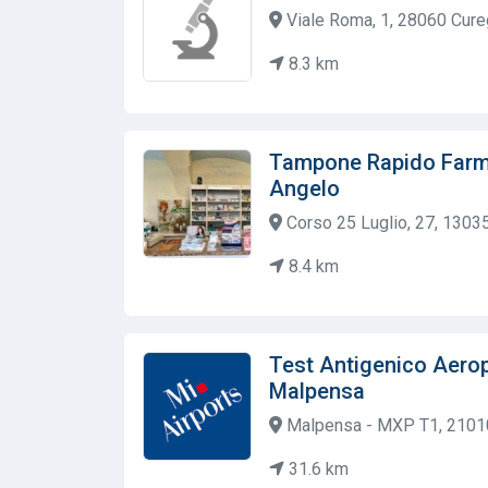
Viale Roma, 1, 28060 Cureg
8.3 km
Tampone Rapido Farm
Angelo
Corso 25 Luglio, 27, 13035 
8.4 km
Test Antigenico Aerop
Malpensa
Malpensa - MXP T1, 21010 
31.6 km