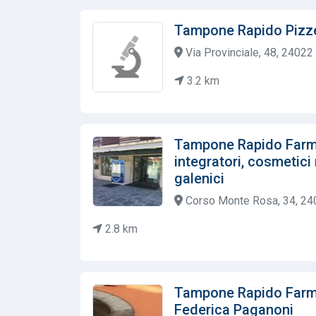
Tampone Rapido Pizze
Via Provinciale, 48, 24022
3.2 km
Tampone Rapido Farmac
integratori, cosmetici 
galenici
Corso Monte Rosa, 34, 2402
2.8 km
Tampone Rapido Farmac
Federica Paganoni