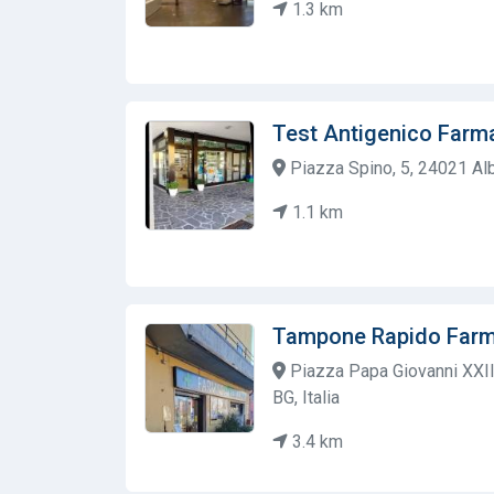
1.3 km
Test Antigenico Farm
Piazza Spino, 5, 24021 Albi
1.1 km
Tampone Rapido Farma
Piazza Papa Giovanni XXII
BG, Italia
3.4 km