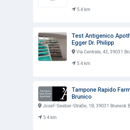
5.4 km
Test Antigenico Apot
Egger Dr. Philipp
Via Centrale, 43, 39031 Bru
5.4 km
Tampone Rapido Farm
Brunico
Josef-Seeber-Straße, 1B, 39031 Bruneck BZ
5.4 km