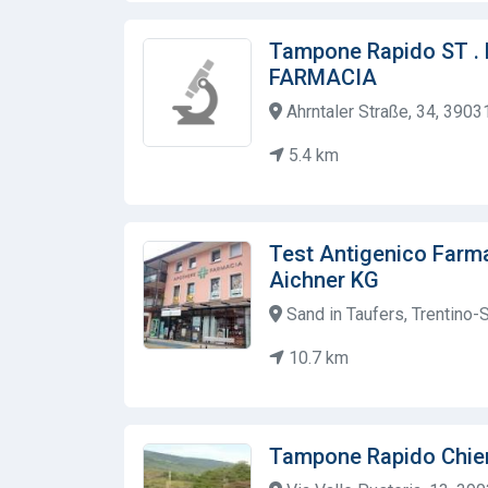
Tampone Rapido ST 
FARMACIA
Ahrntaler Straße, 34, 39031
5.4 km
Test Antigenico Farma
Aichner KG
Sand in Taufers, Trentino-Sü
10.7 km
Tampone Rapido Chie