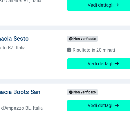
30 Chienes BZ, Italia
Vedi dettagli
acia Sesto
Non verificato
to BZ, Italia
Risultato in 20 minuti
Vedi dettagli
acia Boots San
Non verificato
Vedi dettagli
 d'Ampezzo BL, Italia