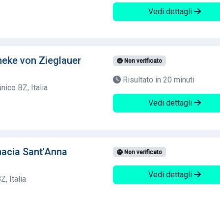
Vedi dettagli
heke von Zieglauer
Non verificato
Risultato in 20 minuti
nico BZ, Italia
Vedi dettagli
acia Sant'Anna
Non verificato
Vedi dettagli
, Italia