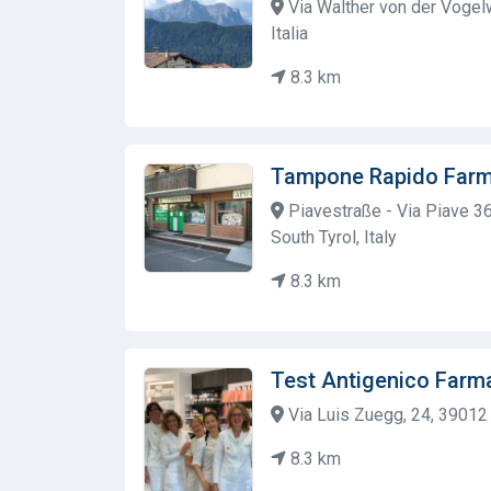
Via Walther von der Vogel
Italia
8.3 km
Tampone Rapido Farm
Piavestraße - Via Piave 3
South Tyrol, Italy
8.3 km
Test Antigenico Farm
Via Luis Zuegg, 24, 39012 
8.3 km