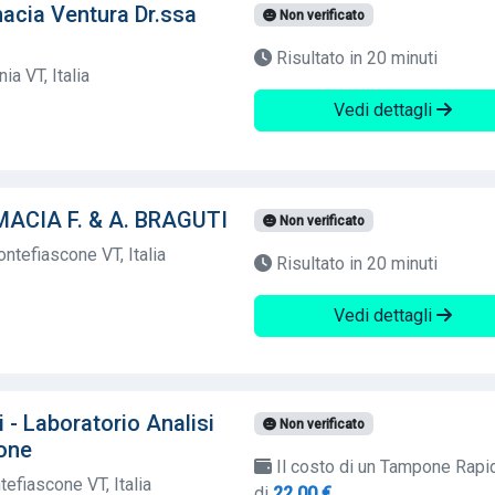
cia Ventura Dr.ssa
Non verificato
Risultato in 20 minuti
a VT, Italia
Vedi dettagli
ACIA F. & A. BRAGUTI
Non verificato
ntefiascone VT, Italia
Risultato in 20 minuti
Vedi dettagli
 - Laboratorio Analisi
Non verificato
cone
Il costo di un Tampone Rapi
efiascone VT, Italia
di
22,00 €