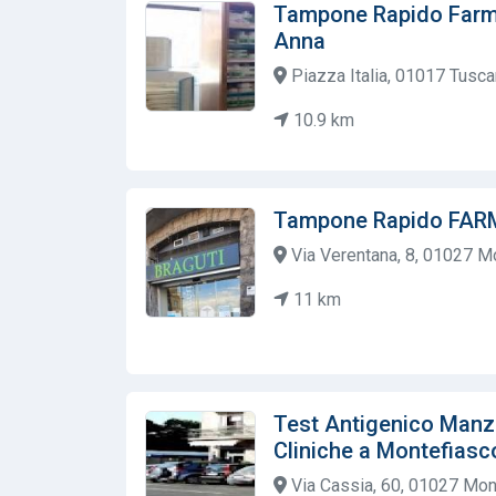
Tampone Rapido Farma
Anna
Piazza Italia, 01017 Tuscani
10.9 km
Tampone Rapido FARM
Via Verentana, 8, 01027 Mo
11 km
Test Antigenico Manzi
Cliniche a Montefias
Via Cassia, 60, 01027 Mont