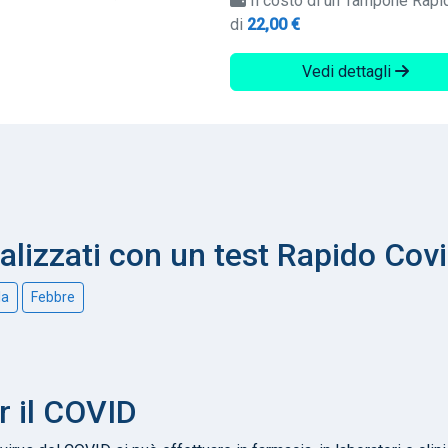
Il costo di un Tampone Rapi
di
22,00 €
Vedi dettagli
nalizzati con un test Rapido Cov
la
Febbre
r il COVID