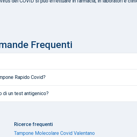
virus del COVID si può effettuare in farmacia, in laboratori e clin
omande Frequenti
Tampone Rapido Covid?
o di un test antigenico?
Ricerce frequenti
Tampone Molecolare Covid Valentano