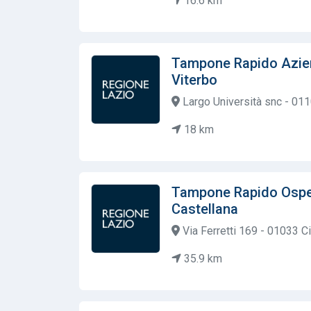
16.6 km
Tampone Rapido Azien
Viterbo
Largo Università snc - 011
18 km
Tampone Rapido Osped
Castellana
Via Ferretti 169 - 01033 Ci
35.9 km