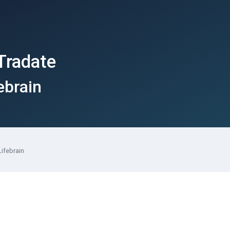
Tradate
ebrain
Lifebrain