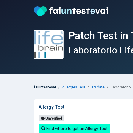
Patch Test in 
Laboratorio Lif
faiuntestevai
Allergies Test
Tradate
Laboratorio 
Allergy Test
Unverified
Find where to get an Allergy Test