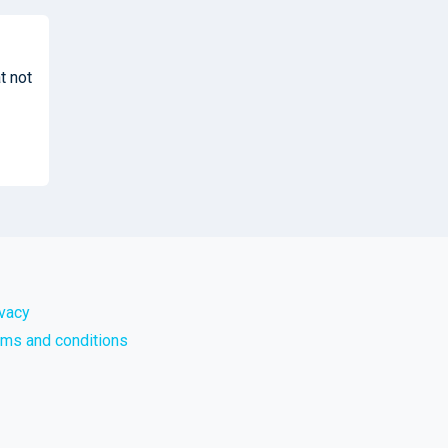
t not
ivacy
rms and conditions