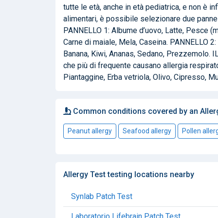
tutte le età, anche in età pediatrica, e non è 
alimentari, è possibile selezionare due pannell
PANNELLO 1: Albume d’uovo, Latte, Pesce (mer
Carne di maiale, Mela, Caseina. PANNELLO 2: G
Banana, Kiwi, Ananas, Sedano, Prezzemolo. IL 
che più di frequente causano allergia respira
Piantaggine, Erba vetriola, Olivo, Cipresso, Mu
Common conditions covered by an Aller
Peanut allergy
Seafood allergy
Pollen aller
Allergy Test testing locations nearby
Synlab Patch Test
Laboratorio Lifebrain Patch Test