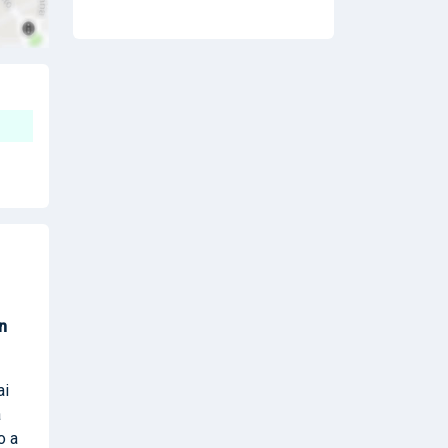
n
ai
a
o a