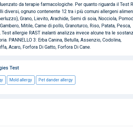
influenzato da terapie farmacologiche. Per quanto riguarda il Test
i diversi, ognuno contenente 12 tra i più comuni allergeni aliment
luzzo), Grano, Lievito, Arachide, Semi di soia, Nocciola, Pomod
ambero, Mitile, Carne di pollo, Granoturco, Riso, Patata, Pesca,
Test allergie RAST inalanti analizza invece alcune tra le sostan
toria. PANNELLO 3: Erba Canina, Betulla, Assenzio, Codolina,
ffa, Acaro, Forfora Di Gatto, Forfora Di Cane.
gies Test
gy
Mold allergy
Pet dander allergy