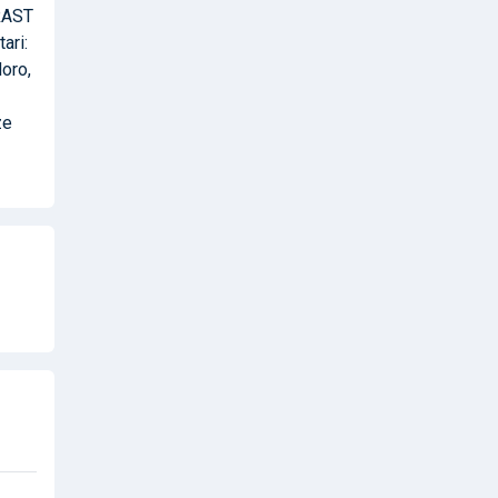
 RAST
ari:
oro,
ze